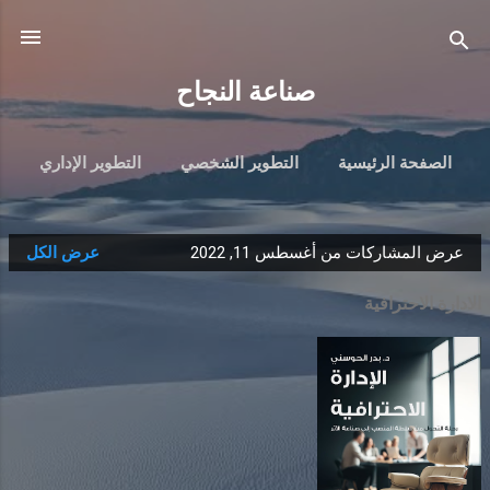
التخطي إلى المحتوى الرئيسي
صناعة النجاح
الصفحة الرئيسية
التطوير الشخصي
التطوير الإداري
تنمية الابناء
تويتر
هندسة التميز
‏المزيد…
عرض المشاركات من أغسطس 11, 2022
عرض الكل
مقالاتي
ا
ل
الادارة الاحترافية
م
ش
ا
ر
ك
ا