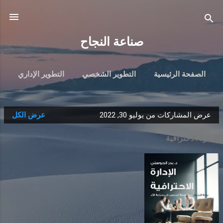
التخطي إلى المحتوى الرئيسي
صناعة النجاح
الصفحة الرئيسية
التطوير الشخصي
التطوير الإداري
تنمية الابناء
تويتر
هندسة التميز
‏المزيد…
عرض المشاركات من يوليو 30, 2022
عرض الكل
مقالاتي
ا
ل
الادارة الاحترافية
م
ش
ا
ر
ك
ا