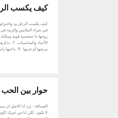
كيف يكسب الرج
امرأة غيرها لأن ذلك محرم أولاً وي
حوار بين الحب 
الصداقة :: ترد انا الاصل ان م
لا تكون لكن انا من غيرك اكون ا