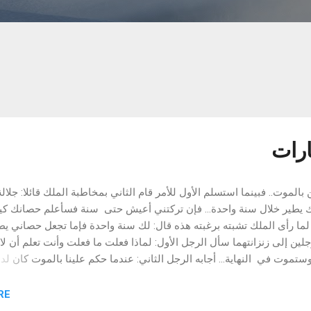
ارات
لموت.. فبينما استسلم الأول للأمر قام الثاني بمخاطبة الملك قائلا: جلالة
 يطير خلال سنة واحدة... فإن تركتني أعيش حتى سنة فسأعلم حصانك ك
 لما رأى الملك تشبته برغبته هذه قال: لك سنة واحدة فإما تجعل حصاني يط
رجلين إلى زنزانتهما سأل الرجل الأول: لماذا فعلت ما فعلت وأنت تعلم أن لا 
تموت في النهاية... أجابه الرجل الثاني: عندما حكم علينا بالموت كان لد
و يومين أما الآن فلدي أربعة خيارات: - إما أن يموت الملك قبل انقضاء الس
 أن يموت الحصان - وإما.... من يدري ربما أستطعت أعلم الحصان الطيران
E "