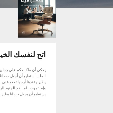
ك
ا
ت
اتح لنفسك الخي
يحكى أن ملكا حكم على رجلين با
الملك أستطيع أن أجعل حصانك
يطير وعندها أرجوا تعفو عني..
وإما تموت.. لما أخذ الجنود ال
يستطيع أن يجعل حصانا يطير وس
خيار واحد وهو الموت بعد يوم أ
إما أن أموت على فراشي - إما