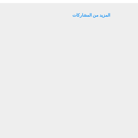
ل . ولكن التشخيص الدقيق للاشخاص ذوي الاضطرابات السلوكية يتم من ق
او المختصين في التربية وعلم النفس، وذلك من أجل وضع خطة علاجية وترب
المزيد من المشاركات