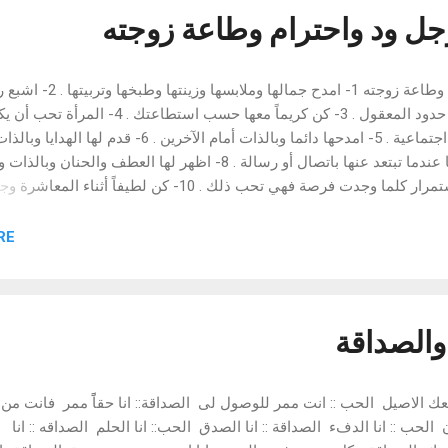
ل ود واحترام وطاعة زوجته
كيف يكسب الرجل ود واحترام وطاعة زوجته 1- امدح جمالها وملابس
في شراء الملابس والزينة في حدود المعقول . 3- كن كريماً معها حسب استطاعتك . 4- المر
زوجها ذا شخصية قوية ومكانة اجتماعية . 5- امدحها دائما وبالذات أمام الآخرين . 6- قدم لها 
الأعياد والمناسبات . 7- تذكرها عندما تبتعد عنها باتصال أو رسالة . 8- اظهر لها العطف والحنان و
مرضها أو حزنها . 9- داعبها باستمرار كلما وجدت فرصة فهي تحب ذلك . 10- كن لطيفاً أثناء المعاش
في الكلمات الجميلة . 11- أشعرها بأهميتها وأنك لا تستطيع الإبتعاد عنها . 12- أظهر غيرتك عل
لها حرصك عليها من كل ما يؤذيها . 13- أشعرها بالثقة في أخلاقها وأمانتها . 14- لا تمدح جم
E "
أو ترتيب أي أمرأة أمامها إلا على سبيل الإقتداء . 15- لا تذكر لها عيوبها وبا
التهديد بالطلاق فإنه دليل ضعفك . 17- لا تتحدث أمامها عن تعدد الزوجات ولو كن
سبب لها جرحاً بالغاً . 1...
والصداقة
نبعك الاصيل الحب :: انت ممر للوصول لى الصداقة:: انا حقاًً ممر فانت من
لحب :: انا الدفء الصداقة :: انا الصدق الحب:: انا الحلم الصداقه :: انا