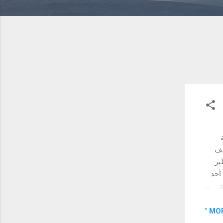
يف
ير
أحد
ي
نة -
MOR