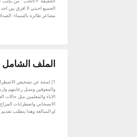
الحقيقة </الحب :: من يكتب عن
الجميع احبتي لا افرق بين احد 
مشاعر طائرة بالسماء الصداق
الصداقة :: انا اوجدك انت لا
من عمري ايام وتتحولين الى ح
الصداقة :: انت تملء الوجود و
لم تصدقني اسأل احبتك حبيب و
الملف الشامل 
1) لمحة عن تشخيص الاضطرابا
والمعوقين وسبل رعايتهم وار
الاباء والمعلمين مثل حالات ا
الانسحابي واضطرابات المزاج 
او المبالغة وهذا يتطلب تقديم
الاباء والمعلمين .. ومن المؤك
عندما يكون السلوك المضطرب م
اضطرابات السلوك الموجهة نح