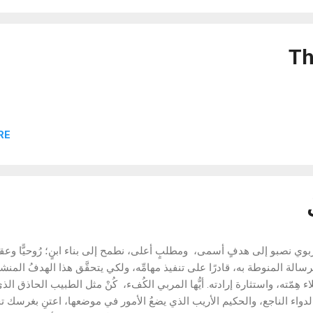
Th
E "
ربوي نصبو إلى هدفٍ أسمى، ومطلبٍ أعلى، نطمح إلى بناء ابنٍ؛ رُوحيًّا وعقليً
الرسالة المنوطة به، قادرًا على تنفيذ مهامِّه، ولكي يتحقَّق هذا الهدفُ المنش
ء هِمّته، واستثارة إرادته. أيُّها المربي الكُفء، كُنْ مثل الطبيب الحاذق الذ
الدواء الناجع، والحكيم الأريب الذي يضعُ الأمور في موضعها، اعتنِ بغرسك ت