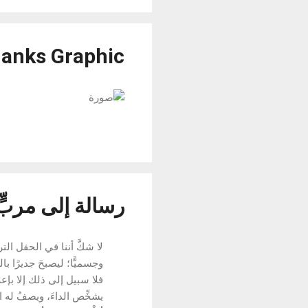
anks Graphic
رسالة إلى مربٍّ
لا شكَّ أننا في الحقل الت
وجسميًّا؛ ليصبحَ جديرًا ب
فلا سبيل إلى ذلك إلا بإعلا
يشخِّص الداءَ، ويصفُ له 