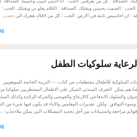
ك الصداقة :: كل من يعرفني الحب :: انا احبتي حبيب وحبيبية الصداقة ::ا
الحب :: الصمت يحييني ويقتلك الصداقة :: الكلام يعلو بي ويقتلك الحب :: ا
ة :: ان احاسيس ثابتة في الارض الحب :: كل من لاقاك هجرك الى حضنى
 توجدني فالحب يصير صداقة ولكن هل يعود الحب صداقة ؟؟ الحب :: عمرك 
ب الصداقة :: تبقى لى ذكرى ترن في عالم النسيان الحب :: ان املى الو
E "
تضيق بك القلوب وانا يكفيني ان يكون لي في القلوب وجود ولا اموت وانا 
حبيبة لما يقتلوك في الهوى ؟؟...
لرعاية سلوكيات الطفل
ت السلوكية للأطفال مقتطفات من كتاب --- التربية الخاصة للموهوبين
شادهم يمكن التعرف المبدئي المبكر على الاطفال المضطربين سلوكيا من
لعدوان والسلوك الاندفاعي كالازعاج والفوضى والحركة الزائدة وكذلك السل
وسوء التوافق . ولكن تقديرات المعلمين والاباء قد يكون فيها شيء من ال
 قوائم مراجعة واستبيانات من أجل تحديد المشكلات التي يمكن ملاحظتها م
د ان تقديرات الاباء والمعلمين للأفراد المضطربين سلوكيا تكون ذات جدوى ،
وجها نحو الخارج - كالعدوان والتخريب والحركة الزائدة- أما في حالة
E "
و الداخل والذي يتطلب من الشخص وصفا للذات من خلال ما يحس به ويش